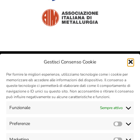
Gestisci Consenso Cookie
Per fornire le migliori esperienze, utilizziamo tecnologie come i cookie per
memorizzare e/o accedere alle informazioni del dispositivo. Il consenso a
queste tecnologie ci permetterà di elaborare dati come il comportamento di
navigazione o ID unici su questo sito. Non acconsentire o ritirare il consenso
può influire negativamente su alcune caratteristiche e funzioni.
Funzionale
Sempre attivo
MIM – Metal Injection Molding
- © 2025 - Zona Industriale, n. 2 -
32012 VAL DI ZOLDO - Belluno - Italia - Tel. +39 0437 787441 - Fax
Preferenze
Prefer
+39 0437 787443 - P.Iva 00664470259
Cap. Soc: 560.000 € - R.E.A : BL-63619
MAIL :
info@silconplastic.com
- P.E.C.:
silconplastic@legalpost.it
Marketing